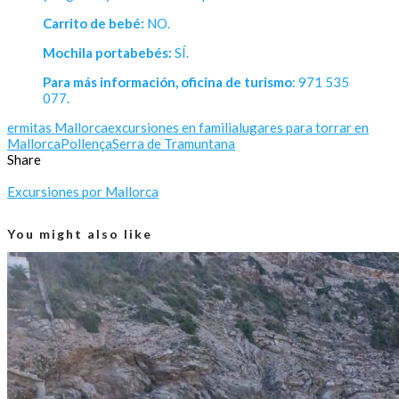
Carrito de bebé:
NO.
Mochila portabebés:
SÍ.
Para más información, oficina de turismo
: 971 535
077.
ermitas Mallorca
excursiones en familia
lugares para torrar en
Mallorca
Pollença
Serra de Tramuntana
Share
Excursiones por Mallorca
You might also like