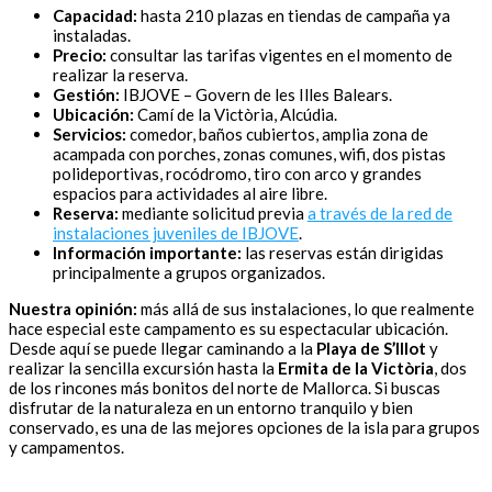
Capacidad:
hasta 210 plazas en tiendas de campaña ya
instaladas.
Precio:
consultar las tarifas vigentes en el momento de
realizar la reserva.
Gestión:
IBJOVE – Govern de les Illes Balears.
Ubicación:
Camí de la Victòria, Alcúdia.
Servicios:
comedor, baños cubiertos, amplia zona de
acampada con porches, zonas comunes, wifi, dos pistas
polideportivas, rocódromo, tiro con arco y grandes
espacios para actividades al aire libre.
Reserva:
mediante solicitud previa
a través de la red de
instalaciones juveniles de IBJOVE
.
Información importante:
las reservas están dirigidas
principalmente a grupos organizados.
Nuestra opinión:
más allá de sus instalaciones, lo que realmente
hace especial este campamento es su espectacular ubicación.
Desde aquí se puede llegar caminando a la
Playa de S’Illot
y
realizar la sencilla excursión hasta la
Ermita de la Victòria
, dos
de los rincones más bonitos del norte de Mallorca. Si buscas
disfrutar de la naturaleza en un entorno tranquilo y bien
conservado, es una de las mejores opciones de la isla para grupos
y campamentos.