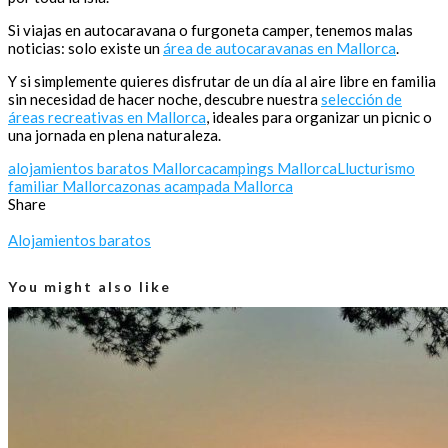
Si viajas en autocaravana o furgoneta camper, tenemos malas
noticias: solo existe un
área de autocaravanas en Mallorca
.
Y si simplemente quieres disfrutar de un día al aire libre en familia
sin necesidad de hacer noche, descubre nuestra
selección de
áreas recreativas en Mallorca
, ideales para organizar un picnic o
una jornada en plena naturaleza.
alojamientos baratos Mallorca
campings Mallorca
Lluc
turismo
familiar Mallorca
zonas acampada Mallorca
Share
Alojamientos baratos
You might also like