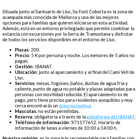
Situada junto al Santuario de Lluc, Sa Font Coberta es la zona de
acampada más conocida de Mallorca y una de las mejores
opciones para familias que quieren iniciarse en esta actividad.
Además, está en un entorno privilegiado que permite combinar la
estancia con excursiones por la Serra de Tramuntana y disfrutar
de todos los servicios disponibles en el entorno de Lluc.
Plazas
: 200.
Precio
: 5 € por persona y noche. Los menores de 5 años no
pagan.
Gestión
: IBANAT.
Ubicación
: junto al aparcamiento y al final del Camí Vell de
Lluc.
Servicios
: mesas, fogones, baños, duchas de agua fría y
caliente, punto de agua no potable y plazas adaptadas para
personas con movilidad reducida. El aparcamiento es de
pago, pero tiene precios para residentes asequibles y muy
cerca encontrarás un
área recreativa
.
Mascotas
: no están permitidas.
Reserva
: obligatoria a través de la
plataforma del IBANAT
.
Teléfono de información
: 971177652. Horario de
información de lunes a viernes de 10:00 a 14:00 h.
Nuestra opinión
: es la zona más recomendable para familias con