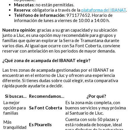
Mascotas
: no están permitidas.
Reserva
: obligatoria a través de la
plataforma del IBANAT
.
Teléfono de información
: 971177652. Horario de
información de lunes a viernes de 10:00 a 14:00 h.
Nuestra opinión
: gracias a su gran capacidad y su ubicación
junto a Lluc, es una opción muy recomendable para grupos y
familias que quieran explorar la Serra de Tramuntana durante
varios días. Al igual que ocurre con Sa Font Coberta, conviene
reservar con antelación en los periodos de mayor demanda.
¿Qué zona de acampada del IBANAT elegir?
Las tres zonas de acampada gestionadas por el IBANAT se
encuentran en el entorno de Lluc y ofrecen una experiencia
diferente. Si tienes dudas sobre cuál elegir, esta comparativa
rápida puede ayudarte a decidir.
Si buscas…
Recomendamos…
¿Por qué?
La mejor
Es la zona más completa, con
opción para
Sa Font Coberta
buenos servicios y muy próxima
familias
al Santuario de Lluc.
Cuenta con solo 50 plazas y
Más
Es Pixarells
está rodeada de bosque, ideal
tranquilidad
para disfrutar de la naturaleza.