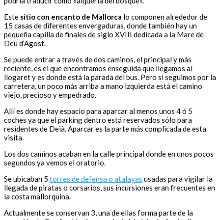
podría traducir como «alquería del bosque».
Este
sitio con encanto de Mallorca
lo componen alrededor de
15 casas de diferentes envergaduras, donde también hay un
pequeña capilla de finales de siglo XVIII dedicada a la Mare de
Deu d’Agost.
Se puede entrar a través de dos caminos, el principal y más
reciente, es el que encontramos enseguida que llegamos al
llogaret y es donde está la parada del bus. Pero si seguimos por la
carretera, un poco más arriba a mano izquierda está el camino
viejo, precioso y empedrado.
Allí es donde hay espacio para aparcar al menos unos 4 ó 5
coches ya que el parking dentro está reservados sólo para
residentes de Deià. Aparcar es la parte más complicada de esta
visita.
Los dos caminos acaban en la calle principal donde en unos pocos
segundos ya vemos el oratorio.
Se ubicaban 5
torres de defensa o atalayas
usadas para vigilar la
llegada de piratas o corsarios, sus incursiones eran frecuentes en
la costa mallorquina.
Actualmente se conservan 3, una de ellas forma parte de la