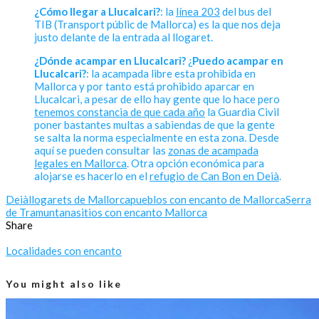
¿Cómo llegar a Llucalcari?
: la
línea 203
del bus del
TIB (Transport públic de Mallorca) es la que nos deja
justo delante de la entrada al llogaret.
¿Dónde acampar en Llucalcari?
¿
Puedo acampar en
Llucalcari?
: la acampada libre esta prohibida en
Mallorca y por tanto está prohibido aparcar en
Llucalcari, a pesar de ello hay gente que lo hace pero
tenemos constancia de que cada año
la Guardia Civil
poner bastantes multas a sabiendas de que la gente
se salta la norma especialmente en esta zona. Desde
aquí se pueden consultar las
zonas de acampada
legales en Mallorca
. Otra opción económica para
alojarse es hacerlo en el
refugio de Can Bon en Deià
.
Deià
llogarets de Mallorca
pueblos con encanto de Mallorca
Serra
de Tramuntana
sitios con encanto Mallorca
Share
Localidades con encanto
You might also like