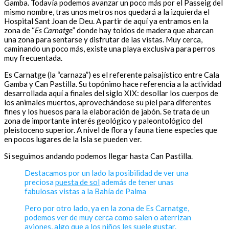
Gamba. Todavía podemos avanzar un poco más por el Passeig del
mismo nombre, tras unos metros nos quedará a la izquierda el
Hospital Sant Joan de Deu. A partir de aquí ya entramos en la
zona de “
Es Carnatge
” donde hay toldos de madera que abarcan
una zona para sentarse y disfrutar de las vistas. Muy cerca,
caminando un poco más, existe una playa exclusiva para perros
muy frecuentada.
Es Carnatge (la “carnaza”) es el referente paisajístico entre Cala
Gamba y Can Pastilla. Su topónimo hace referencia a la actividad
desarrollada aquí a finales del siglo XIX: desollar los cuerpos de
los animales muertos, aprovechándose su piel para diferentes
fines y los huesos para la elaboración de jabón. Se trata de un
zona de importante interés geológico y paleontológico del
pleistoceno superior. A nivel de flora y fauna tiene especies que
en pocos lugares de la Isla se pueden ver.
Si seguimos andando podemos llegar hasta Can Pastilla.
Destacamos por un lado la posibilidad de ver una
preciosa
puesta de sol
además de tener unas
fabulosas vistas a la Bahía de Palma
Pero por otro lado, ya en la zona de Es Carnatge,
podemos ver de muy cerca como salen o aterrizan
aviones, algo que a los niños les suele gustar.