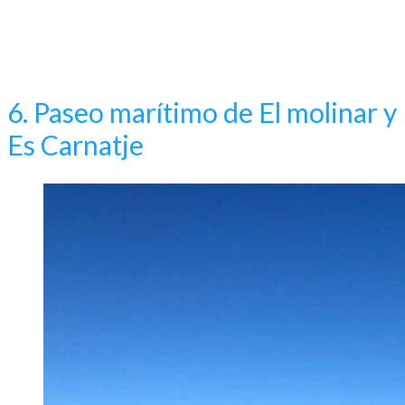
6. Paseo marítimo de El molinar y
Es Carnatje