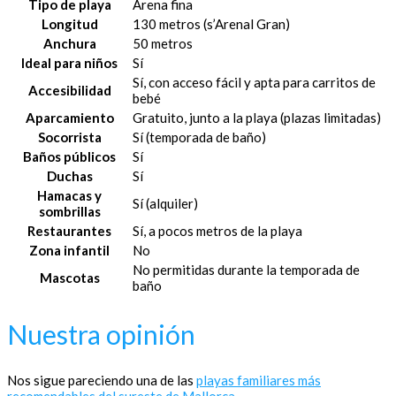
Tipo de playa
Arena fina
Longitud
130 metros (s’Arenal Gran)
Anchura
50 metros
Ideal para niños
Sí
Sí, con acceso fácil y apta para carritos de
Accesibilidad
bebé
Aparcamiento
Gratuito, junto a la playa (plazas limitadas)
Socorrista
Sí (temporada de baño)
Baños públicos
Sí
Duchas
Sí
Hamacas y
Sí (alquiler)
sombrillas
Restaurantes
Sí, a pocos metros de la playa
Zona infantil
No
No permitidas durante la temporada de
Mascotas
baño
Nuestra opinión
Nos sigue pareciendo una de las
playas familiares más
recomendables del sureste de Mallorca
.