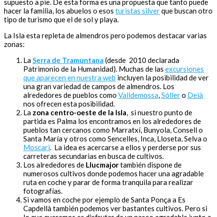
supuesto a pie. De esta forma es una propuesta que tanto puede
hacer la familia, los abuelos o esos
turistas silver
que buscan otro
tipo de turismo que el de sol y playa.
La Isla esta repleta de almendros pero podemos destacar varias
zonas:
La
Serra de Tramuntana
(desde 2010 declarada
Patrimonio de la Humanidad). Muchas de las
excursiones
que aparecen en nuestra web
incluyen la posibilidad de ver
una gran variedad de campos de almendros. Los
alrededores de pueblos como
Valldemossa
,
Sóller
o
Deià
nos ofrecen esta posibilidad.
La
zona centro-oeste de la Isla
, si nuestro punto de
partida es Palma los encontramos en los alrededores de
pueblos tan cercanos como Marratxí, Bunyola, Consell o
Santa María y otros como Sencelles, Inca, Lloseta, Selva o
Moscari
. La idea es acercarse a ellos y perderse por sus
carreteras secundarias en busca de cultivos.
Los alrededores de
Llucmajor
también dispone de
numerosos cultivos donde podemos hacer una agradable
ruta en coche y parar de forma tranquila para realizar
fotografías.
Si vamos en coche por ejemplo de Santa Ponça a Es
Capdellà también podemos ver bastantes cultivos. Pero si
lo que queremos es disfrutar de un paseo agradable junto a