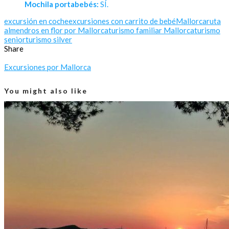
Mochila portabebés:
SÍ.
excursión en coche
excursiones con carrito de bebé
Mallorca
ruta
almendros en flor por Mallorca
turismo familiar Mallorca
turismo
senior
turismo silver
Share
Excursiones por Mallorca
You might also like