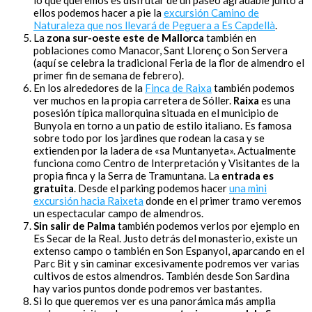
ellos podemos hacer a pie la
excursión Camino de
Naturaleza que nos llevará de Peguera a Es Capdellà
.
La
zona sur-oeste
este de Mallorca
también en
poblaciones como Manacor, Sant Llorenç o Son Servera
(aquí se celebra la tradicional Feria de la flor de almendro el
primer fin de semana de febrero).
En los alrededores de la
Finca de Raixa
también podemos
ver muchos en la propia carretera de Sóller.
Raixa
es una
posesión típica mallorquina situada en el municipio de
Bunyola en torno a un patio de estilo italiano. Es famosa
sobre todo por los jardines que rodean la casa y se
extienden por la ladera de «sa Muntanyeta». Actualmente
funciona como Centro de Interpretación y Visitantes de la
propia finca y la Serra de Tramuntana. La
entrada es
gratuita
. Desde el parking podemos hacer
una mini
excursión hacia Raixeta
donde en el primer tramo veremos
un espectacular campo de almendros.
Sin salir de Palma
también podemos verlos por ejemplo en
Es Secar de la Real. Justo detrás del monasterio, existe un
extenso campo o también en Son Espanyol, aparcando en el
Parc Bit y sin caminar excesivamente podremos ver varias
cultivos de estos almendros. También desde Son Sardina
hay varios puntos donde podremos ver bastantes.
Si lo que queremos ver es una panorámica más amplia