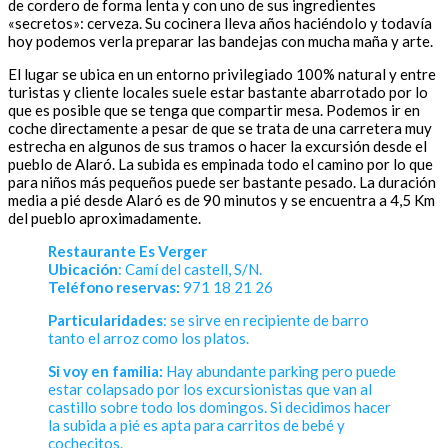
de cordero de forma lenta y con uno de sus ingredientes
«secretos»: cerveza. Su cocinera lleva años haciéndolo y todavía
hoy podemos verla preparar las bandejas con mucha maña y arte.
El lugar se ubica en un entorno privilegiado 100% natural y entre
turistas y cliente locales suele estar bastante abarrotado por lo
que es posible que se tenga que compartir mesa. Podemos ir en
coche directamente a pesar de que se trata de una carretera muy
estrecha en algunos de sus tramos o hacer la excursión desde el
pueblo de Alaró. La subida es empinada todo el camino por lo que
para niños más pequeños puede ser bastante pesado. La duración
media a pié desde Alaró es de 90 minutos y se encuentra a 4,5 Km
del pueblo aproximadamente.
Restaurante Es Verger
Ubicación
: Camí del castell, S/N.
Teléfono reservas:
971 18 21 26
Particularidades
: se sirve en recipiente de barro
tanto el arroz como los platos.
Si voy en familia:
Hay abundante parking pero puede
estar colapsado por los excursionistas que van al
castillo sobre todo los domingos. Si decidimos hacer
la subida a pié es apta para carritos de bebé y
cochecitos.