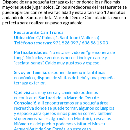
Dispone de una pequeña terraza exterior donde los niños más
mayores puede jugar solos. En los alrededores del restaurante se
puede aparcar con relativa facilidad y está a tan sólo 12 minutos
andando del Santuari de la Mare de Déu de Consolació, la excusa
perfecta para realizar un paseo agradable.
Restaurante Can Tronca
Ubicación
: C/ Palma, 1. Sant Joan (Mallorca)
Teléfono reservas
: 971 526 097 / 686 56 15 03
Particularidades
: No está servido en “greixonera de
fang”. No incluye verduras pero sí incluye carne y
“esclata-sangs”. Caldo muy gustoso y espeso.
Si voy en familia
: disponen de menú infantil más
económico, dispone de sillitas de bebé y una pequeña
terraza exterior.
Qué visitar
: muy cerca y caminado podemos
encontrar el
Santuari de la Mare de Déu de
Consolació
, allí encontraremos una pequeña área
recreativa donde se puede torrar, algunos columpios
y espacio para que los niños puedan correr. También
si queremos hacer algo más, en Montuïri, a escasos
kilómetros del pueblo podemos visitar el
Museu
Arqueològic de Son Fornés
, en este caso