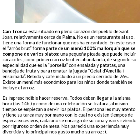
Can Tronca
está situado en pleno corazón del pueblo de Sant
Joan, relativamente cerca de Palma. No es un restaurante al uso,
tiene una forma de funcionar que nos ha encantado. En este caso
el “arròs brut” forma parte de
un menú 100% mallorquín que se
compone de varios platos
: una pequeña picada que puede incluir
caracoles, como primero arroz brut en abundancia, de segundo su
especialidad que es la “porsella” con ensalada y patatas, una
bandeja de fruta y para rematar la jugada “Gelat d’Ametlla i
ensaïmada”. Bebida y café incluido a un precio cerrado de 26€.
Existe un menú más económico para los niños donde también se
incluye el arroz.
Es imprescindible hacer reserva. Todos deben llegar a la misma
hora (las 14h.) y como de una celebración se tratara, al mismo
tiempo se empiezan a servir los platos. El personal es muy atento
y tiene su tarea muy por mano con lo cual no existen tiempos de
espera excesivos, cada uno se encarga de su zona y van sirviendo
por riguroso orden de mesa. Nos pareció una experiencia muy
divertida y lo principal nos gusto mucho su arroz :).