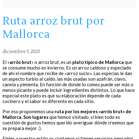
Ruta arroz brut por
Mallorca
diciembre 5, 2025
El «
arròs brut
» o arroz brut, es un
plato típico de Mallorca
que
se consume mucho en invierno. Es un arroz caldoso y especiado
de ahí el nombre que recibe de «arroz sucio». Las especias le dan
un aspecto turbio al caldo, las más usadas son azafrán, clavo,
canela y pimienta. En función de donde lo comes puede ser más o
menos picante y puede incluir ingredientes distintos. Lo que hace
especial este plato es que su elaboración depende de cada
cocinero y el sabor es diferente en cada sitio.
Por eso proponemos una
ruta por los mejores «arrós brut» de
Mallorca
.
Son lugares
que hemos visitado, si bien todo es
cuestión de gustos hemos querido averiguar dónde creemos que
se prepara mejor :).
Fieles a nuestro estilo os contamos si tienen servicios pensados