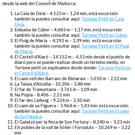
desde la web del Consell de Mallorca:
La Cala de Deià – 4.123 m – 1,24 min, está excursión
también la puedes consultar aquí:
Turisme Petit en Cala
Deià
.
Embalse de Cúber – 4.683 m – 1,17 min, está excursión
también la puedes consultar aquí:
Turisme Petit en Cuber
.
El Puig de Maria – 4.192 m – 1,39 min, está excursión
también la puedes consultar aquí:
Turisme Petit en El Puig
de Maria
.
El Castell d’Alaró – 14.152 m – 4,53 min desde el pueblo de
Alaró pero se puede realizar desde un termino medio, en
Turisme petit os explicamos desde donde:
Turisme Petit en
el Castell d’Alaró
.
El camí vell des Barranc de Biniaraix – 5.010 m – 2,22 min
La Talaia d’Alcúdia – 10.206 – 3,48 min
El far de Tramuntana – 3.761 m – 1,09 min
Na Pòpia – 8.406 – 2,51 min
El far des Llebeig – 9.224 m – 2,50 min
El camí de sa Figuera – 5.964 m – 1,43 min, está excursión
también la puedes consultar aquí:
Turisme Petit en El camí
de Sa Figuera
.
El Galatzó per la finca de Son Fortuny – 8.240 m – 3,23 min
Els pobles de la vall de Sóller i Fornalutx – 10.269 m – 3,22
min