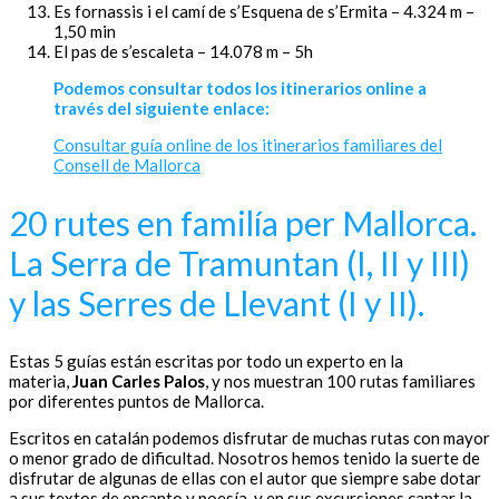
Es fornassis i el camí de s’Esquena de s’Ermita – 4.324 m –
1,50 min
El pas de s’escaleta – 14.078 m – 5h
Podemos consultar todos los itinerarios online a
través del siguiente enlace:
Consultar guía online de los itinerarios familiares del
Consell de Mallorca
20 rutes en familía per Mallorca.
La Serra de Tramuntan (I, II y III)
y las Serres de Llevant (I y II).
Estas 5 guías están escritas por todo un experto en la
materia,
Juan Carles Palos
, y nos muestran 100 rutas familiares
por diferentes puntos de Mallorca.
Escritos en catalán podemos disfrutar de muchas rutas con mayor
o menor grado de dificultad. Nosotros hemos tenido la suerte de
disfrutar de algunas de ellas con el autor que siempre sabe dotar
a sus textos de encanto y poesía, y en sus excursiones captar la