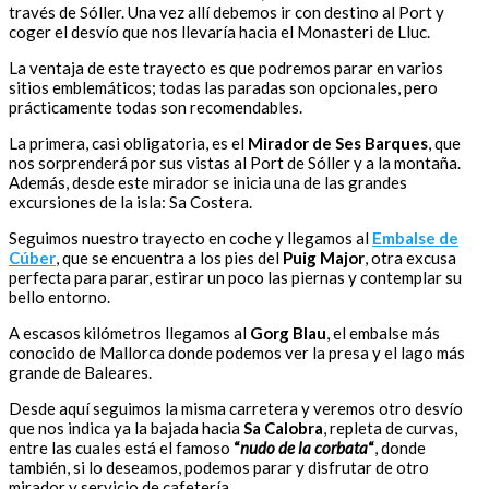
través de Sóller. Una vez allí debemos ir con destino al Port y
coger el desvío que nos llevaría hacia el Monasteri de Lluc.
La ventaja de este trayecto es que podremos parar en varios
sitios emblemáticos; todas las paradas son opcionales, pero
prácticamente todas son recomendables.
La primera, casi obligatoria, es el
Mirador de Ses Barques
, que
nos sorprenderá por sus vistas al Port de Sóller y a la montaña.
Además, desde este mirador se inicia una de las grandes
excursiones de la isla: Sa Costera.
Seguimos nuestro trayecto en coche y llegamos al
Embalse de
Cúber
, que se encuentra a los pies del
Puig Major
, otra excusa
perfecta para parar, estirar un poco las piernas y contemplar su
bello entorno.
A escasos kilómetros llegamos al
Gorg Blau
, el embalse más
conocido de Mallorca donde podemos ver la presa y el lago más
grande de Baleares.
Desde aquí seguimos la misma carretera y veremos otro desvío
que nos indica ya la bajada hacia
Sa Calobra
, repleta de curvas,
entre las cuales está el famoso
“
nudo de la corbata
“
, donde
también, si lo deseamos, podemos parar y disfrutar de otro
mirador y servicio de cafetería.